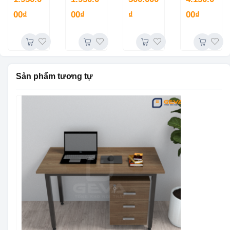
BLV76N
Dorado
00
₫
00
₫
₫
00
₫
chữ L –
BGD25
Sản phẩm tương tự