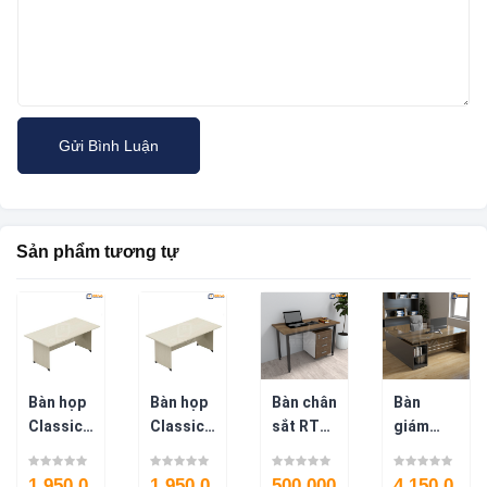
Sản phẩm tương tự
Bàn họp
Bàn họp
Bàn chân
Bàn
Classic
Classic
sắt RT
giám
2m BH31
2M4 –
chân
đốc hiện
BH32
độc lập
đại
1.950.0
1.950.0
500.000
4.150.0