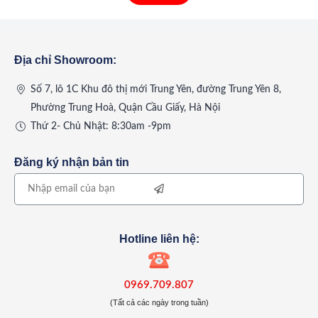
>>>> THAM KHẢO THÊM:
Bàn làm việc văn phòng
noithatluongson.vn
Địa chỉ Showroom:
Cách chọn
bàn họp
phù hợp cho mỗi doanh
Số 7, lô 1C Khu đô thị mới Trung Yên, đường Trung Yên 8,
nghiệp
Phường Trung Hoà, Quận Cầu Giấy, Hà Nội
Chọn kích thước bàn phòng họp
Thứ 2- Chủ Nhật: 8:30am -9pm
Kích thước chính là yếu tố đầu tiên cần quan tâm khi có
nhu cầu mua bàn họp. Theo đó, để chọn được chiếc bàn
Đăng ký nhận bản tin
phòng họp cần phải xác định các yếu tố sau:
Kích thước phòng họp.
Số lượng người tham dự cuộc họp.
Hotline liên hệ:
Một chiếc bàn phòng họp nhỏ sẽ phù hợp cho một phòng
họp có diện tích nhỏ, hoặc số lượng người họp không quá
0969.709.807
(Tất cả các ngày trong tuần)
nhiều từ 6 – 8 người.