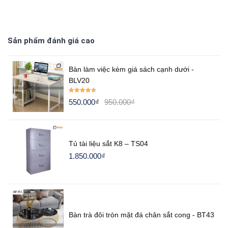
Sản phẩm đánh giá cao
Bàn làm việc kèm giá sách cạnh dưới -
BLV20
Rated
4.50
550.000
₫
950.000
₫
out of 5
Tủ tài liệu sắt K8 – TS04
1.850.000
₫
Bàn trà đôi tròn mặt đá chân sắt cong - BT43