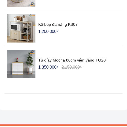
Kệ bếp đa năng KB07
1.200.000
₫
Tủ giầy Mocha 80cm viền vàng TG28
1.350.000
₫
2.150.000
₫