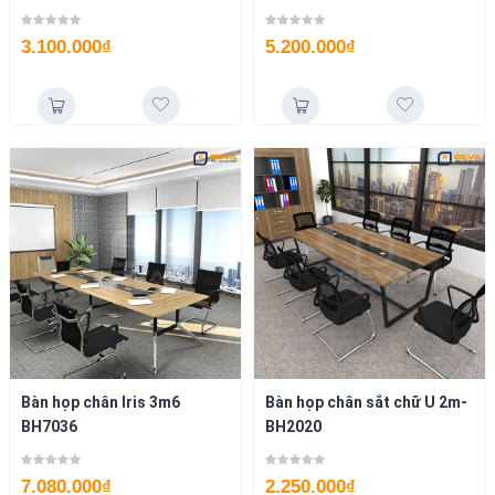
3.100.000
₫
5.200.000
₫
Bàn họp chân Iris 3m6
Bàn họp chân sắt chữ U 2m-
BH7036
BH2020
7.080.000
₫
2.250.000
₫