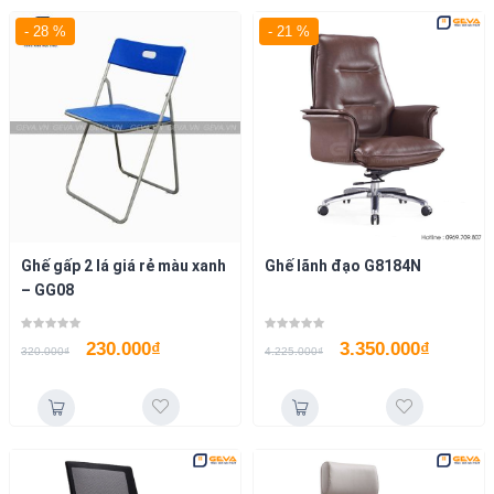
- 28 %
- 21 %
Ghế gấp 2 lá giá rẻ màu xanh
Ghế lãnh đạo G8184N
– GG08
230.000
₫
3.350.000
₫
320.000
₫
4.225.000
₫