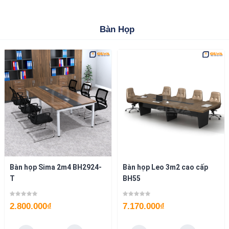
Bàn Họp
Bàn họp Sima 2m4 BH2924-
Bàn họp Leo 3m2 cao cấp
T
BH55
2.800.000
₫
7.170.000
₫