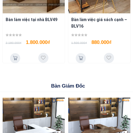
Bàn làm việc tại nhà BLV49
Bàn làm việc giá sách cạnh –
BLV16
1.800.000
₫
880.000
₫
2.180.000
₫
1.500.000
₫
Bàn Giám Đốc