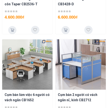
côn Taper CB2536-T
CB3428-D
4.600.000
₫
6.600.000
₫
Cụm bàn làm việc 6 người có
Cụm bàn 2 người có vách
vách ngăn CB1652
ngăn nỉ, kính CB2712