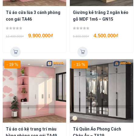
Tủ áo cửa lùa 3 cánh phòng
Giường kẻ trắng 2 ngăn kéo
con gái TA46
gỗ MDF 1m6 – GN15
9.900.000
₫
4.500.000
₫
12.400.000
₫
5.800.000
₫
- 19 %
- 15 %
Tủ áo có kệ trang trí màu
Tủ Quần Áo Phong Cách
hồng phòng con gái TA49
Châu Âu – TA29