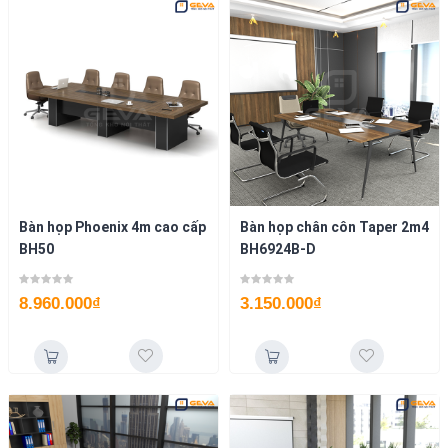
Bàn họp Phoenix 4m cao cấp
Bàn họp chân côn Taper 2m4
BH50
BH6924B-D
8.960.000
₫
3.150.000
₫