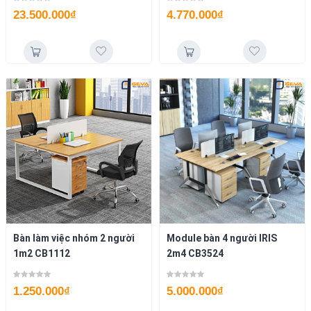
23.500.000
₫
4.770.000
₫
Bàn làm việc nhóm 2 người
Module bàn 4 người IRIS
1m2 CB1112
2m4 CB3524
1.250.000
₫
5.000.000
₫