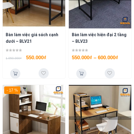
Bàn làm việc giá sách cạnh
Bàn làm việc hiện đại 2 tầng
dưới – BLV21
– BLV23
550.000
₫
550.000
₫
–
600.000
₫
1.050.000
₫
- 17 %