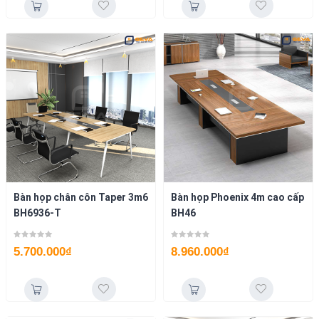
Bàn họp chân côn Taper 3m6
Bàn họp Phoenix 4m cao cấp
BH6936-T
BH46
5.700.000
₫
8.960.000
₫