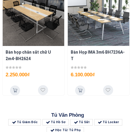
Bàn họp chân sắt chữ U
Bàn Họp IMA 3m6 BH7236A-
2m4-BH2624
T
2.250.000
₫
6.100.000
₫
Tủ Văn Phòng
Tủ Giám Đốc
Tủ Hồ Sơ
Tủ Sắt
Tủ Locker
Hộc Tủ/ Tủ Phụ