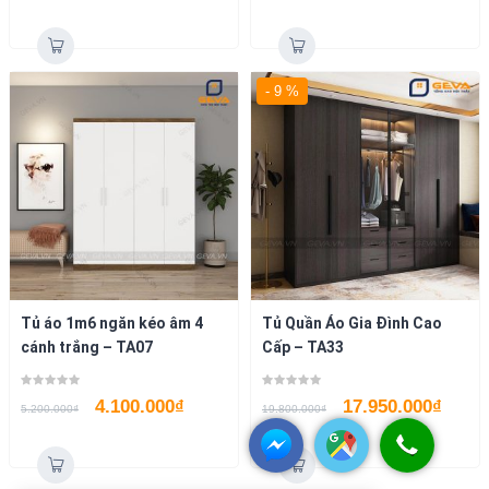
- 9 %
Tủ áo 1m6 ngăn kéo âm 4
Tủ Quần Áo Gia Đình Cao
cánh trắng – TA07
Cấp – TA33
4.100.000
₫
17.950.000
₫
5.200.000
₫
19.800.000
₫