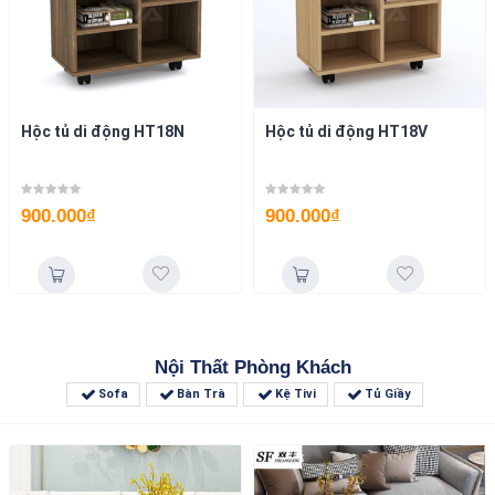
Hộc tủ di động HT18N
Hộc tủ di động HT18V
900.000
₫
900.000
₫
Nội Thất Phòng Khách
Sofa
Bàn Trà
Kệ Tivi
Tủ Giầy