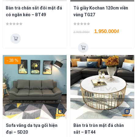
Bàn trà chân sắt đôi mặt đá
Tủ giầy Kochan 120cm viền
có ngăn kéo – BT49
vàng TG27
1.950.000
₫
2.900.000
₫
- 38 %
Sofa văng da tựa gối hiện
Bàn trà tròn mặt đá chân
đại – SD20
sắt – BT44