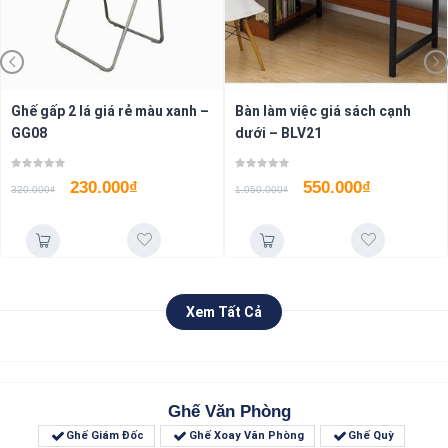
Bàn làm việc giá sách cạnh
Ghế xoay văn phòng G8120
dưới – BLV21
550.000
₫
650.000
₫
1.050.000
₫
Xem Tất Cả
Ghế Văn Phòng
Ghế Giám Đốc
Ghế Xoay Văn Phòng
Ghế Quỳ