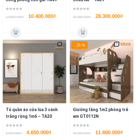
10.400.000
₫
28.300.000
₫
12.800.000
₫
33.400.000
₫
- 28 %
Tủ quần áo cửa lùa 3 cánh
Giường tầng 1m2 phòng trẻ
trắng rộng 1m6 – TA20
em GT0112N
4.650.000
₫
11.600.000
₫
6.500.000
₫
16.000.000
₫