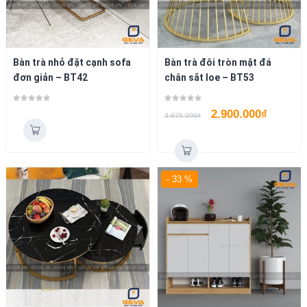
Bàn trà nhỏ đặt cạnh sofa
Bàn trà đôi tròn mặt đá
đơn giản – BT42
chân sắt loe – BT53
2.900.000
₫
3.675.000
₫
- 33 %