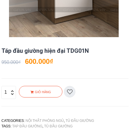
Táp đầu giường hiện đại TDG01N
600.000
₫
950.000
₫
GIỎ HÀNG
CATEGORIES:
NỘI THẤT PHÒNG NGỦ
,
TỦ ĐẦU GIƯỜNG
TAGS:
TAP ĐẦU GIƯỜNG
,
TỦ ĐẦU GIƯỜNG