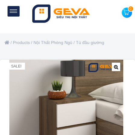
0
/
Products
/
Nội Thất Phòng Ngủ
/
Tủ đầu giường
SALE!
🔍