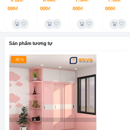
GN35
kéo
GN27
000
₫
000
₫
000
₫
000
₫
Sản phẩm tương tự
- 20 %