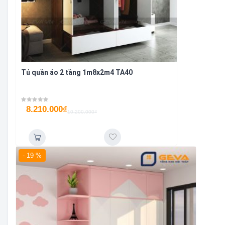
Tủ quần áo 2 tầng 1m8x2m4 TA40
8.210.000
₫
10.200.000
₫
- 19 %