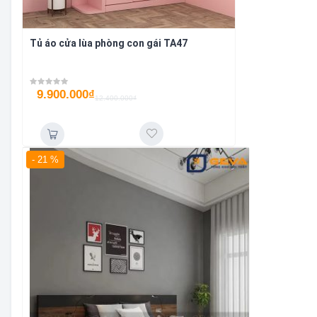
Tủ áo cửa lùa phòng con gái TA47
9.900.000
₫
12.400.000
₫
- 21 %