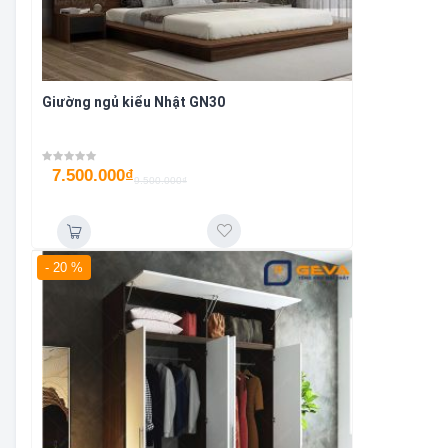
Giường ngủ kiểu Nhật GN30
7.500.000
₫
9.500.000
₫
- 20 %