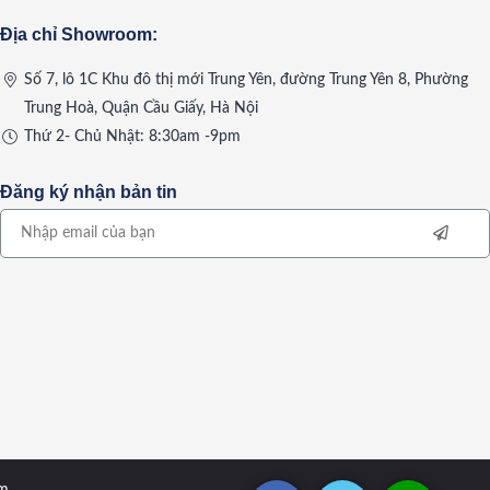
Địa chỉ Showroom:
mình:
Số 7, lô 1C Khu đô thị mới Trung Yên, đường Trung Yên 8, Phường
hơn trong việc lưu trữ.
Trung Hoà, Quận Cầu Giấy, Hà Nội
Thứ 2- Chủ Nhật: 8:30am -9pm
.
Đăng ký nhận bản tin
ững thiết kế sang trọng, độc đáo. Và mỗi văn phòng có thể
g trọng và sự uy quyền của người làm việc cấp cao.
ệc phân biệt, chính vì thế cần chọn lựa địa chỉ uy tín để
am