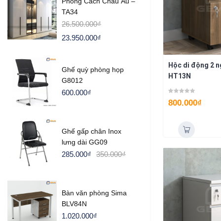
Phong Cách Châu Âu –
TA34
26.500.000
₫
23.950.000
₫
Hộc di động 2 
Ghế quỳ phòng họp
HT13N
G8012
600.000
₫
800.000
₫
Ghế gấp chân Inox
lưng dài GG09
285.000
₫
350.000
₫
Bàn văn phòng Sima
BLV84N
1.020.000
₫