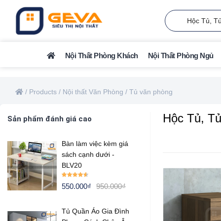
Nội Thất Phòng Khách
Nội Thất Phòng Ngủ
/
Products
/
Nội thất Văn Phòng
/
Tủ văn phòng
Hộc Tủ, T
Sản phẩm đánh giá cao
Bàn làm việc kèm giá
sách cạnh dưới -
BLV20
Rated
4.50
550.000
₫
950.000
₫
out of 5
Tủ Quần Áo Gia Đình