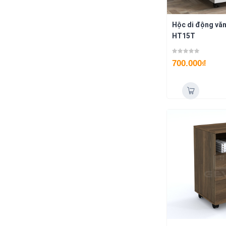
Hộc di động vă
HT15T
700.000
₫