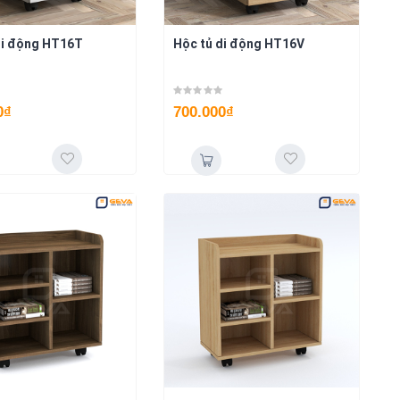
di động HT16T
Hộc tủ di động HT16V
0
₫
700.000
₫