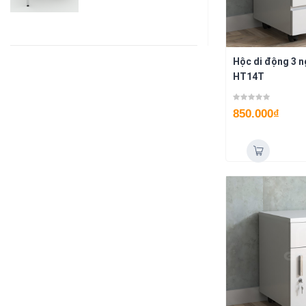
Hộc di động 3 
HT14T
850.000
₫