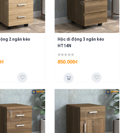
động 2 ngăn kéo
Hộc di động 3 ngăn kéo
HT14N
0
₫
850.000
₫