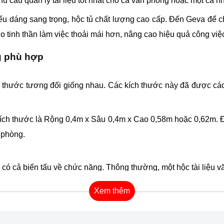
hu cầu quản lý tài liệu tốt nhất cho cả văn phòng hoặc một cá 
 kiểu dáng sang trọng, hộc tủ chất lượng cao cấp. Đến Geva đ
 tinh thần làm việc thoải mái hơn, nâng cao hiệu quả công việ
g
phù hợp
 thước tương đối giống nhau. Các kích thước này đã được các c
 kích thước là Rộng 0,4m x Sâu 0,4m x Cao 0,58m hoặc 0,62m. 
 phòng.
 có cả biến tấu về chức năng. Thông thường, một hộc tài liệu v
Xem thêm