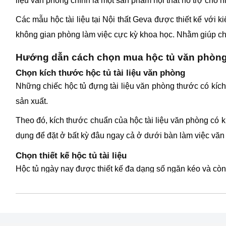
liệu văn phòng chính là một sản phẩm nội thất hỗ trợ cho n
Các mẫu hộc tài liệu tại Nội thất Geva được thiết kế với
không gian phòng làm việc cực kỳ khoa học. Nhằm giúp cho
Hướng dẫn cách chọn mua hộc
tủ văn phòn
Chọn kích thước hộc
tủ tài liệu văn phòng
Những chiếc hộc tủ đựng tài liệu văn phòng thước có kích
sản xuất.
Theo đó, kích thước chuẩn của hộc tài liệu văn phòng có
dụng để đặt ở bất kỳ đâu ngay cả ở dưới bàn làm việc văn
Chọn thiết kế hộc
tủ tài liệu
Hộc tủ ngày nay được thiết kế đa dạng số ngăn kéo và còn
Hộc tủ 3 ngăn kéo/ 2 ngăn kéo.
Hộc tủ 1 hộc và 1 cánh mở.
Hộc tủ di động/ cố định.