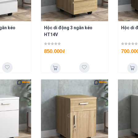
ngăn kéo
Hộc di động 3 ngăn kéo
Hộc di 
HT14V
850.000
₫
700.00