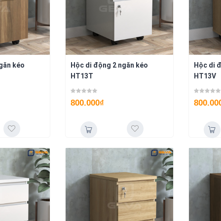
ngăn kéo
Hộc di động 2 ngăn kéo
Hộc di 
HT13T
HT13V
800.000
₫
800.00