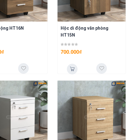
động HT16N
Hộc di động văn phòng
HT15N
0
₫
700.000
₫