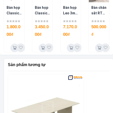
Bàn họp
Bàn họp
Bàn họp
Bàn chân
Classic
Classic
Leo 3m2
sắt RT
1m8
hình chữ
cao cấp
chân
BH30
nhật
BH55
độc lập
1.800.0
3.450.0
7.170.0
500.000
3m2
–
00
₫
00
₫
00
₫
₫
BH34
BLV76V
Sản phẩm tương tự