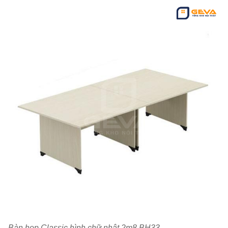
Bàn họp Classic hình chữ nhật 2m8 BH33