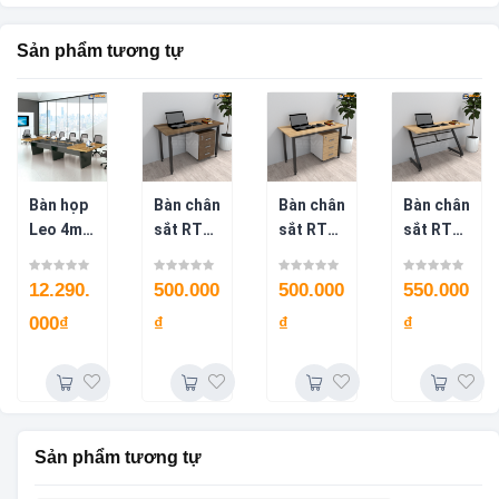
Sản phẩm tương tự
Bàn họp
Bàn chân
Bàn chân
Bàn chân
Leo 4m8
sắt RT
sắt RT
sắt RT
cao cấp
chân
chân
chữ Z –
BH52
độc lập
độc lập
BLV75V
12.290.
500.000
500.000
550.000
BLV76N
–
000
₫
₫
₫
₫
BLV76V
Sản phẩm tương tự