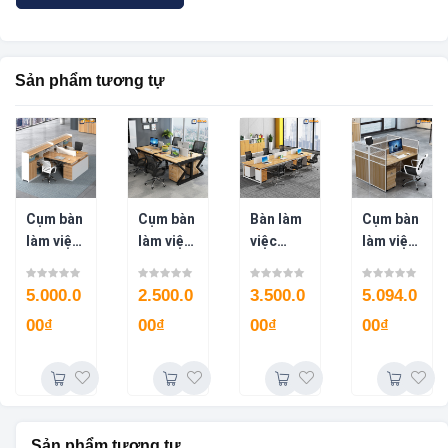
Sản phẩm tương tự
Cụm bàn
Cụm bàn
Bàn làm
Cụm bàn
làm việc
làm việc
việc
làm việc
2 người
nhóm
nhóm
có vách
CB0912
2m4 chữ
chữ U 6
ngăn 2
5.000.0
2.500.0
3.500.0
5.094.0
M 4
người
người
00
₫
00
₫
00
₫
00
₫
người
3m6
CB1212
CB0824
CB1136
Sản phẩm tương tự