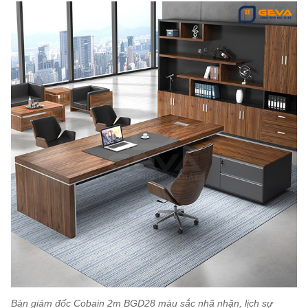
Bàn giám đốc Cobain 2m BGD28 màu sắc nhã nhặn, lịch sự