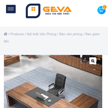
0
/
Products
/
Nội thất Văn Phòng
/
Bàn văn phòng
/
Bàn giám
đốc
🔍