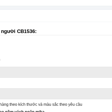
6 người CB1536
:
m
 hàng theo kích thước và màu sắc theo yêu cầu
bao gồm vách ngăn mika