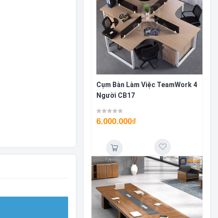
Cụm Bàn Làm Việc TeamWork 4
Người CB17
6.000.000
₫