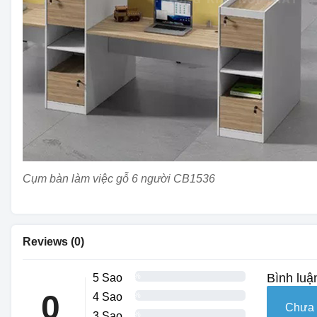
Cụm bàn làm việc gỗ 6 người CB1536
Reviews (0)
Bình luậ
5 Sao
0%
0
4 Sao
0%
Chưa 
3 Sao
0%