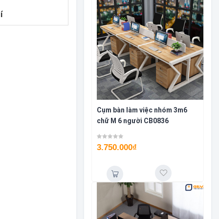
í
Cụm bàn làm việc nhóm 3m6
chữ M 6 người CB0836
3.750.000
₫