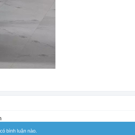
n
có bình luận nào.