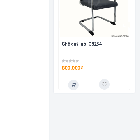
Ghế quỳ lưới G8254
800.000
₫