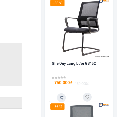
- 35 %
Ghế Quỳ Lưng Lưới G8152
750.000
₫
1.150.000
₫
- 36 %