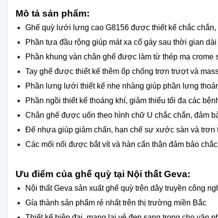
Mô tả sản phẩm:
Ghế quỳ lưới lưng cao G8156 được thiết kế chắc chắn,
Phần tựa đầu rộng giúp mát xa cổ gáy sau thời gian dài
Phần khung vàn chân ghế được làm từ thép mạ crome sá
Tay ghế được thiết kế thêm ốp chống trơn trượt và mas
Phần lưng lưới thiết kế nhẹ nhàng giúp phần lưng thoá
Phần ngồi thiết kế thoáng khí, giảm thiểu tối đa các bện
Chân ghế được uốn theo hình chữ U chắc chắn, đảm bả
Đế nhựa giúp giảm chấn, hạn chế sự xước sàn và trơn 
Các mối nối được bắt vít và hàn cẩn thận đảm bảo chắc 
Ưu điểm của ghế quỳ tại Nội thất Geva:
Nội thất Geva sản xuất ghế quỳ trên dây truyền công ng
Gía thành sản phẩm rẻ nhất trên thị trường miền Bắc
Thiết kế hiện đại, mang lại vẻ đẹp sang trọng cho văn 