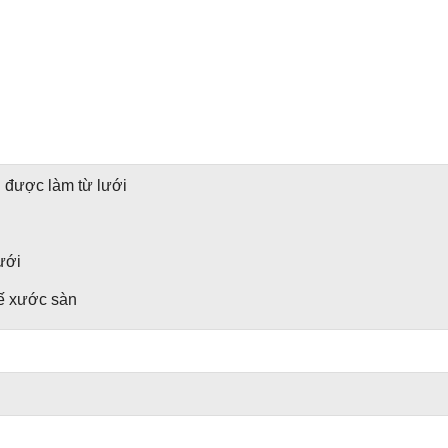
 được làm từ lưới
ưới
ế xước sàn