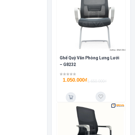
Ghế Quỳ Văn Phòng Lưng Lưới
– G8232
1.050.000
₫
1.650.000
₫