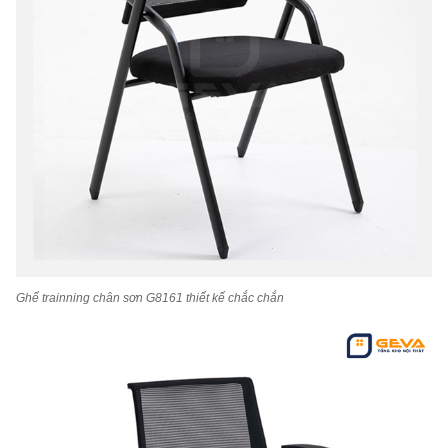
Ghế trainning chân sơn G8161 thiết kế chắc chắn