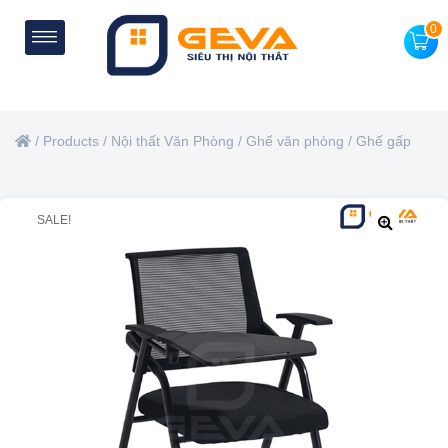
0
/
Products
/
Nội thất Văn Phòng
/
Ghế văn phòng
/
Ghế gấp
SALE!
🔍