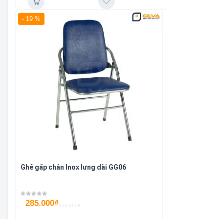
- 19 %
Ghế gấp chân Inox lưng dài GG06
285.000
₫
350.000
₫