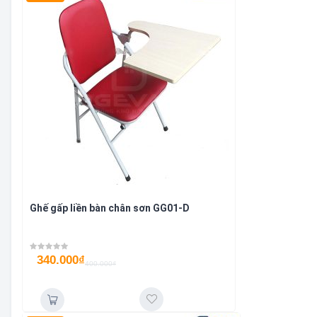
Ghế gấp liền bàn chân sơn GG01-D
340.000
₫
400.000
₫