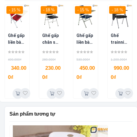
- 15 %
- 18 %
- 15 %
- 18 %
Ghế gấp
Ghế gấp
Ghế gấp
Ghế
liền bàn
chân sơn
liền bàn
trainnin
chân sơn
lưng cao
chân
g chân
GG01-D
GG04
inox
inox
400.000
₫
280.000
₫
530.000
₫
1.200.000
₫
GG02-X
G8163
340.00
230.00
450.00
990.00
0
₫
0
₫
0
₫
0
₫
Sản phẩm tương tự