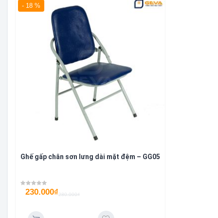
- 18 %
Ghế gấp chân sơn lưng dài mặt đệm – GG05
230.000
₫
280.000
₫