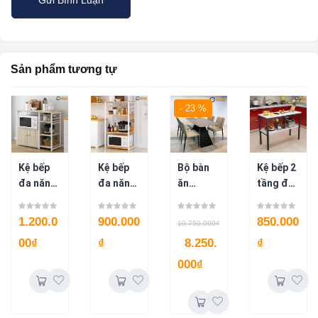
Sản phẩm tương tự
- 23 %
Kệ bếp
Kệ bếp
Bộ bàn
Kệ bếp 2
đa năng
đa năng
ăn
tầng đa
KB07
KB10
Dragon
năng
mặt đá
KB03
1.200.0
900.000
850.000
10.750.000
₫
ceramic
00
₫
₫
8.250.
₫
1m4 + 4
ghế
000
₫
Zena
BA43