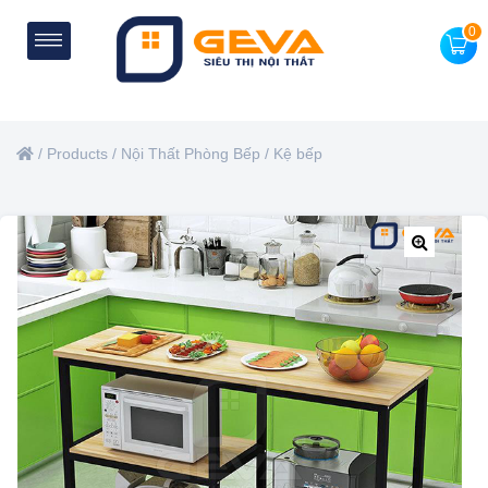
0
/
Products
/
Nội Thất Phòng Bếp
/
Kệ bếp
🔍