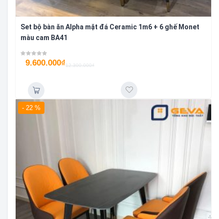
Set bộ bàn ăn Alpha mặt đá Ceramic 1m6 + 6 ghế Monet
màu cam BA41
9.600.000
₫
12.300.000
₫
- 22 %