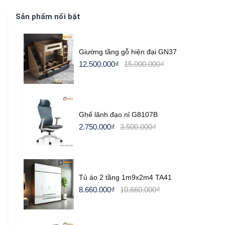
Sản phẩm nổi bật
Giường tầng gỗ hiện đại GN37
12.500.000
₫
15.000.000
₫
Ghế lãnh đạo nỉ G8107B
2.750.000
₫
3.500.000
₫
Tủ áo 2 tầng 1m9x2m4 TA41
8.660.000
₫
10.660.000
₫