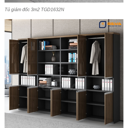
Tủ giám đốc 3m2 TGD1632N