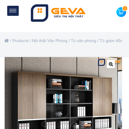
0
/
Products
/
Nội thất Văn Phòng
/
Tủ văn phòng
/
Tủ giám đốc
🔍