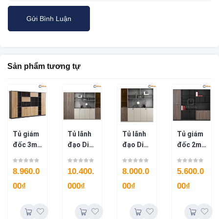
Sản phẩm tương tự
Tủ giám
Tủ lãnh
Tủ lãnh
Tủ giám
đốc 3m2
đạo Dias
đạo Dias
đốc 2m
TGD143
2m8
2m
TGD182
2
TGD212
TGD212
0
8.960.0
10.400.
8.000.0
5.600.0
8
0
00
₫
000
₫
00
₫
00
₫