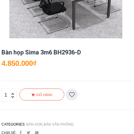
Bàn họp Sima 3m6 BH2936-D
4.850.000
₫
GIỎ HÀNG
CATEGORIES:
BÀN HỌP
,
BÀN VĂN PHÒNG
CHIA SẺ: