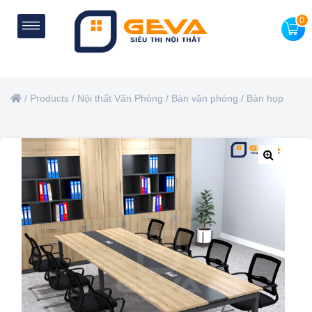
0
/
Products
/
Nội thất Văn Phòng
/
Bàn văn phòng
/
Bàn họp
🔍