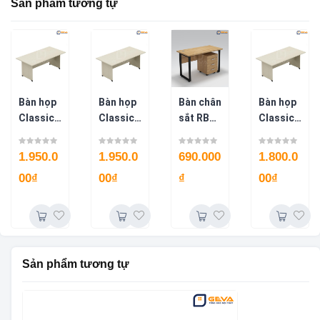
Sản phẩm tương tự
Bàn họp
Bàn họp
Bàn chân
Bàn họp
Classic
Classic
sắt RB
Classic
2M4 –
2m BH31
yếm
1m8
BH32
trước
BH30
1.950.0
1.950.0
690.000
1.800.0
BLV72-D
00
₫
00
₫
₫
00
₫
Sản phẩm tương tự