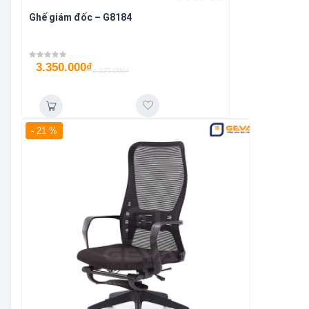
Ghế giám đốc – G8184
3.350.000
₫
4.225.000
₫
- 21 %