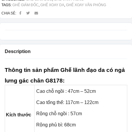
TAGS:
GHẾ GIÁM ĐỐC
,
GHẾ XOAY DA
,
GHẾ XOAY VĂN PHÒNG
CHIA SẺ:
Description
Thông tin sản phẩm Ghế lãnh đạo da có ngả
lưng gác chân G8178
:
Cao chỗ ngồi : 47cm – 52cm
Cao tổng thể: 117cm – 122cm
Rộng chỗ ngồi : 57cm
Kích thước
Rộng phủ bì: 68cm