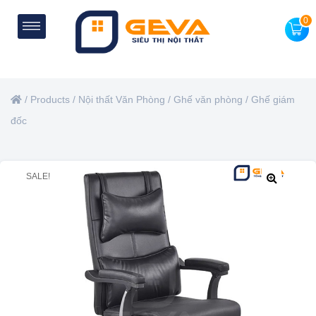
0
/
Products
/
Nội thất Văn Phòng
/
Ghế văn phòng
/
Ghế giám
đốc
SALE!
🔍