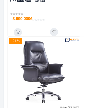
Ghế lãnh đạo – G8134
3.990.000
₫
5.070.000
₫
- 21 %