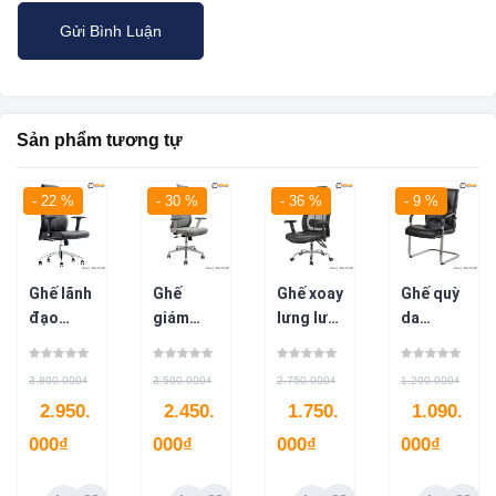
Sản phẩm tương tự
- 22 %
- 30 %
- 36 %
- 9 %
Ghế lãnh
Ghế
Ghế xoay
Ghế quỳ
đạo
giám
lưng lưới
da
G8173
đốc đệm
tựa đầu
G8168
nỉ G8104
ngả lưng
3.800.000
₫
3.500.000
₫
2.750.000
₫
1.200.000
₫
– G8114
2.950.
2.450.
1.750.
1.090.
000
₫
000
₫
000
₫
000
₫