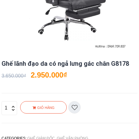
Ghế lãnh đạo da có ngả lưng gác chân G8178
2.950.000
₫
3.650.000
₫
GIỎ HÀNG
CATEGORIES:
GHẾ GIÁM ĐỐC
,
GHẾ VĂN PHÒNG