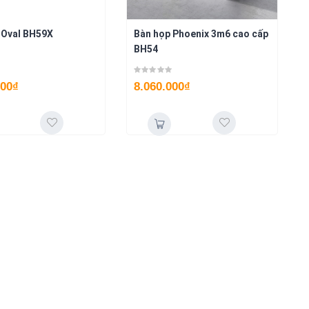
 Oval BH59X
Bàn họp Phoenix 3m6 cao cấp
BH54
000
₫
8.060.000
₫