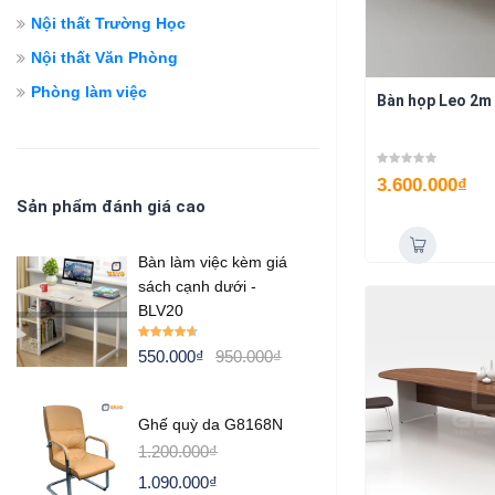
Nội thất Trường Học
Nội thất Văn Phòng
Phòng làm việc
Bàn họp Leo 2m
3.600.000
₫
Sản phẩm đánh giá cao
Bàn làm việc kèm giá
sách cạnh dưới -
BLV20
Rated
4.50
550.000
₫
950.000
₫
out of 5
Ghế quỳ da G8168N
1.200.000
₫
1.090.000
₫