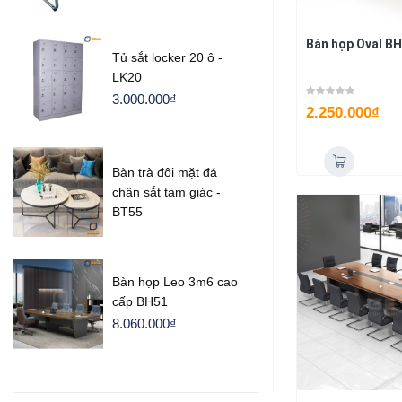
Bàn họp Oval B
Tủ sắt locker 20 ô -
LK20
3.000.000
₫
2.250.000
₫
Bàn trà đôi mặt đá
chân sắt tam giác -
BT55
Bàn họp Leo 3m6 cao
cấp BH51
8.060.000
₫