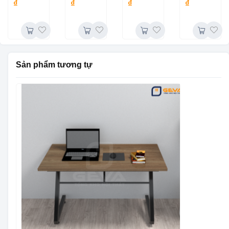
₫
₫
₫
₫
BLV76V
Sản phẩm tương tự