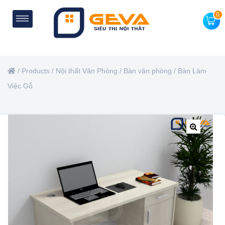
0
/
Products
/
Nội thất Văn Phòng
/
Bàn văn phòng
/
Bàn Làm
Việc Gỗ
🔍