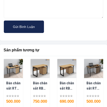
Sản phẩm tương tự
Bàn chân
Bàn chân
Bàn chân
Bàn chân
sắt RT
sắt RB
sắt RB
sắt RT
chân
hệ nâng
yếm
chân
độc lập
Fami
trước
độc lập
500.000
750.000
690.000
500.000
–
BLV74D
BLV72-D
BLV76N