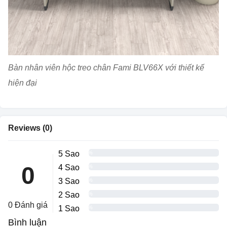
Bàn nhân viên hộc treo chân Fami BLV66X với thiết kế
hiện đại
Reviews (0)
5 Sao
0%
0
4 Sao
0%
3 Sao
0%
2 Sao
0%
0 Đánh giá
1 Sao
0%
Bình luận