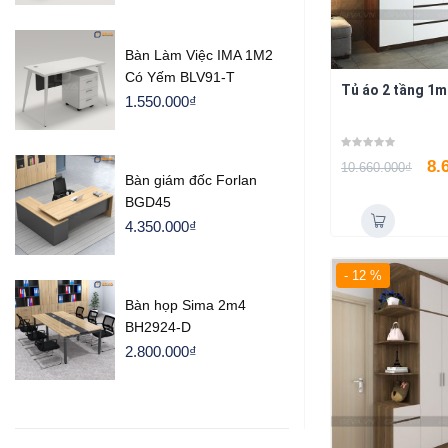
Bàn Làm Việc IMA 1M2
Có Yếm BLV91-T
Tủ áo 2 tầng 1
1.550.000
₫
8.
10.660.000
₫
Bàn giám đốc Forlan
BGD45
4.350.000
₫
- 12 %
Bàn họp Sima 2m4
BH2924-D
2.800.000
₫