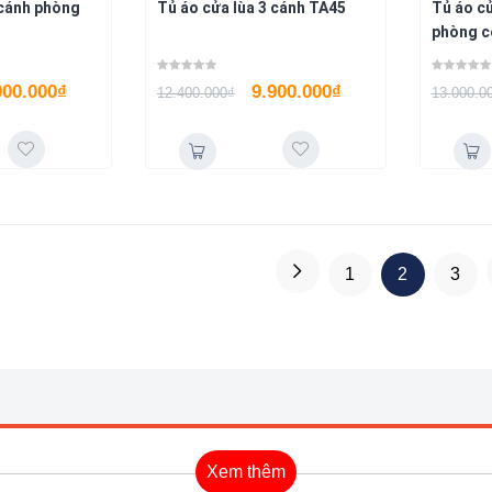
 cánh phòng
Tủ áo cửa lùa 3 cánh TA45
Tủ áo cử
phòng c
900.000
₫
9.900.000
₫
12.400.000
₫
13.000.0
1
2
3
Xem thêm