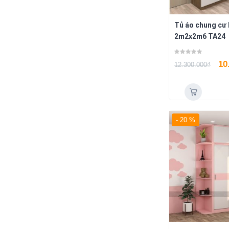
Tủ áo chung cư 
2m2x2m6 TA24
10
12.300.000
₫
- 20 %