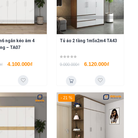
m6 ngăn kéo âm 4
Tủ áo 2 tầng 1m5x2m4 TA43
ắng – TA07
4.100.000
₫
6.120.000
₫
0
₫
9.000.000
₫
- 21 %