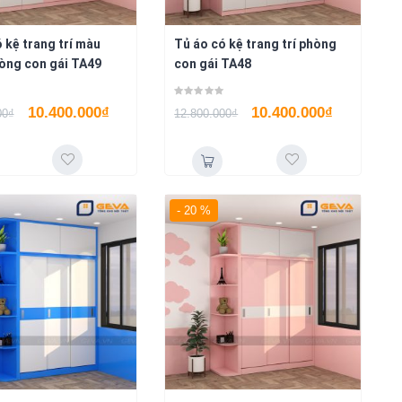
 kệ trang trí màu
Tủ áo có kệ trang trí phòng
òng con gái TA49
con gái TA48
10.400.000
₫
10.400.000
₫
00
₫
12.800.000
₫
- 20 %