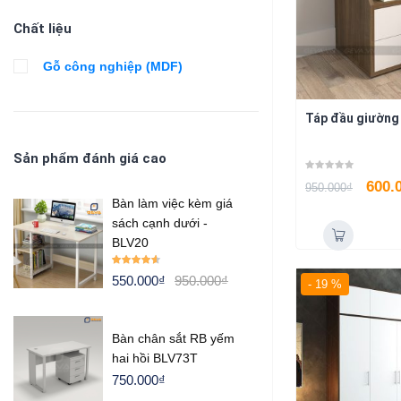
Chất liệu
Gỗ công nghiệp (MDF)
Táp đầu giườn
Sản phẩm đánh giá cao
600.
950.000
₫
Bàn làm việc kèm giá
sách cạnh dưới -
BLV20
Rated
4.50
550.000
₫
950.000
₫
- 19 %
out of 5
Bàn chân sắt RB yếm
hai hồi BLV73T
750.000
₫