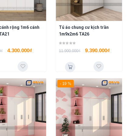
 cánh rộng 1m6 cánh
Tủ áo chung cư kịch trần
 TA21
1m9x2m6 TA26
4.300.000
₫
9.390.000
₫
0
₫
11.900.000
₫
- 19 %