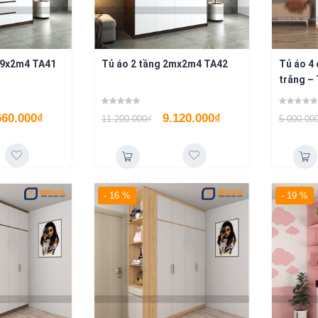
m9x2m4 TA41
Tủ áo 2 tầng 2mx2m4 TA42
Tủ áo 4
trắng –
660.000
₫
9.120.000
₫
11.200.000
₫
5.000.00
- 16 %
- 19 %