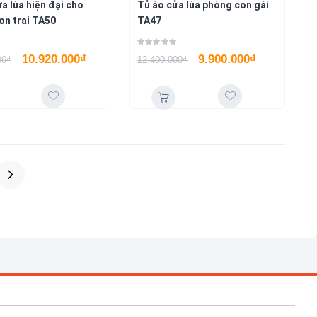
a lùa hiện đại cho
Tủ áo cửa lùa phòng con gái
on trai TA50
TA47
10.920.000
₫
9.900.000
₫
00
₫
12.400.000
₫