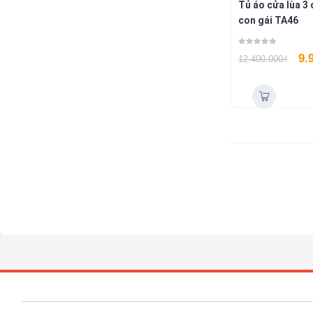
Tủ áo cửa lùa 3
con gái TA46
9.
12.400.000
₫