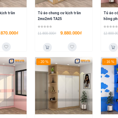
kịch trần
Tủ áo chung cư kịch trần
Tủ áo có
2mx2m6 TA25
hồng ph
.870.000
₫
9.880.000
₫
11.800.000
₫
12.800.0
- 20 %
- 16 %