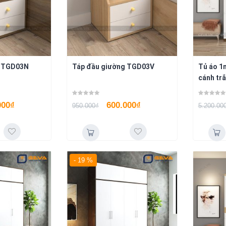
g TGD03N
Táp đầu giường TGD03V
Tủ áo 1
cánh tr
000
₫
600.000
₫
950.000
₫
5.200.00
- 19 %