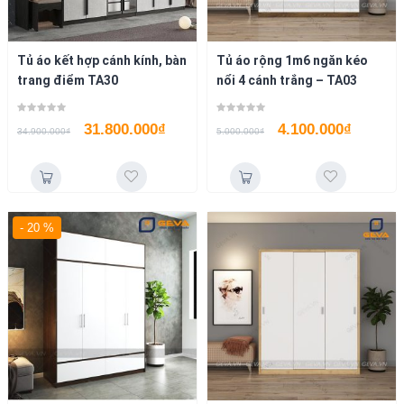
Tủ áo kết hợp cánh kính, bàn
Tủ áo rộng 1m6 ngăn kéo
trang điểm TA30
nổi 4 cánh trắng – TA03
31.800.000
₫
4.100.000
₫
34.900.000
₫
5.000.000
₫
- 20 %