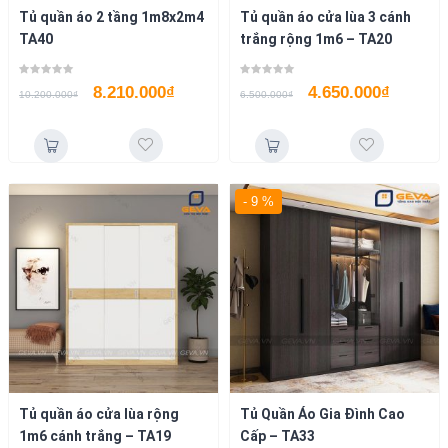
Tủ quần áo 2 tầng 1m8x2m4
Tủ quần áo cửa lùa 3 cánh
TA40
trắng rộng 1m6 – TA20
8.210.000
₫
4.650.000
₫
10.200.000
₫
6.500.000
₫
- 9 %
Tủ quần áo cửa lùa rộng
Tủ Quần Áo Gia Đình Cao
1m6 cánh trắng – TA19
Cấp – TA33