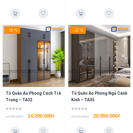
- 16 %
- 12 %
Tủ Quần Áo Phong Cách Trẻ
Tủ Quần Áo Phòng Ngủ Cánh
Trung – TA32
Kính – TA35
14.200.000
₫
20.950.000
₫
17.000.000
₫
23.700.000
₫