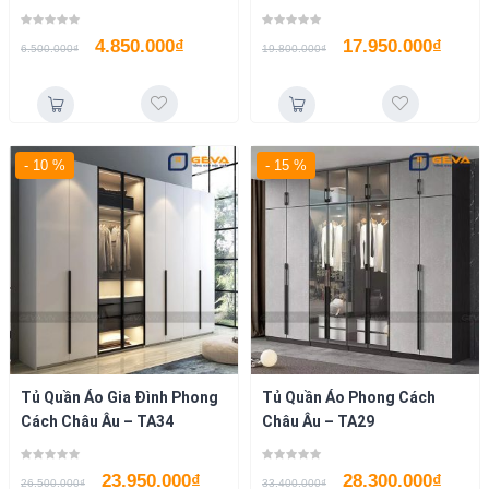
4.850.000
₫
17.950.000
₫
6.500.000
₫
19.800.000
₫
- 10 %
- 15 %
Tủ Quần Áo Gia Đình Phong
Tủ Quần Áo Phong Cách
Cách Châu Âu – TA34
Châu Âu – TA29
23.950.000
₫
28.300.000
₫
26.500.000
₫
33.400.000
₫