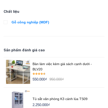
Chất liệu
Gỗ công nghiệp (MDF)
Sản phẩm đánh giá cao
Bàn làm việc kèm giá sách cạnh dưới -
BLV20
Rated
4.50
550.000
₫
950.000
₫
out of 5
Tủ sắt văn phòng K3 cánh lùa TS09
2.250.000
₫