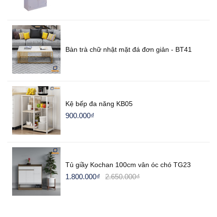
Bàn trà chữ nhật mặt đá đơn giản - BT41
Kệ bếp đa năng KB05
900.000
₫
Tủ giầy Kochan 100cm vân óc chó TG23
1.800.000
₫
2.650.000
₫